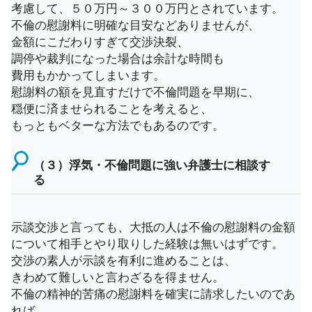
考慮して、５０万円～３００万円とされています。
不倫の慰謝料に明確な目安などありませんが、
金額にこだわりすぎて交渉決裂、
調停や裁判になった場合は余計な時間も
費用もかかってしまいます。
慰謝料の額を見直すだけで不倫問題を早期に、
穏便に済ませられることを考えると、
もっともベターな方法でもあるのです。
（３）浮気・不倫問題に強い弁護士に相談す
る
示談交渉と言っても、大抵の人は不倫の慰謝料の金額
について相手とやり取りした経験は無いはずです。
交渉の素人が示談を有利に進めることは、
きわめて難しいと言わざるを得ません。
不倫の精神的苦痛の慰謝料を確実に請求したいのであ
れば、