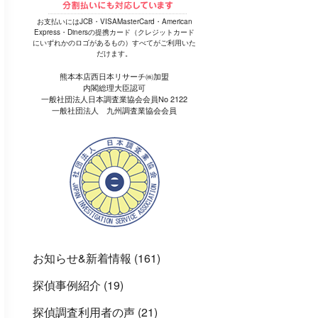
お支払いにはJCB・VISAMasterCard・American
Express・Dinersの提携カード（クレジットカード
にいずれかのロゴがあるもの）すべてがご利用いた
だけます。
熊本本店西日本リサーチ㈱加盟
内閣総理大臣認可
一般社団法人日本調査業協会会員No 2122
一般社団法人 九州調査業協会会員
お知らせ&新着情報
(161)
探偵事例紹介
(19)
探偵調査利用者の声
(21)