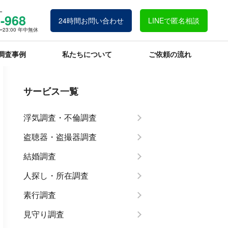
ー
-968
24時間お問い合わせ
LINEで匿名相談
23:00 年中無休
調査事例
私たちについて
ご依頼の流れ
サービス一覧
浮気調査・不倫調査
盗聴器・盗撮器調査
結婚調査
人探し・所在調査
素行調査
見守り調査