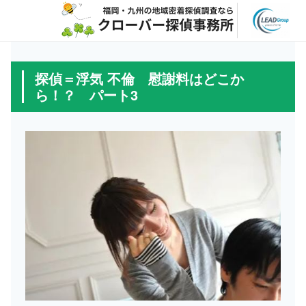
探偵＝浮気 不倫 慰謝料はどこか
ら！？ パート3