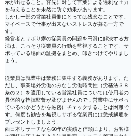
示が出せること。客先に対して言葉による過剰な圧力
を与えることを未然に防ぐ効果があります。
しかし一部の営業社員側にとっては残念なことです。
マイペースで仕事が出来ないストレスが募る一方で
す。
経営者とサボり癖の従業員の問題を円滑に解決する方
法は、こっそり従業員の行動を監視することです。サ
ボっている場面の証拠をまとめ、叩きつけてやりまし
ょう。
従業員は就業中は業務に集中する義務があります。た
だし、事業場外労働のみなし労働時間性（労基法３８
条の２）を適用している営業社員については使用者の
具体的な指揮監督が及びませんので，営業中にサボっ
ているのかどうかを厳密にチェックすることは困難で
す。何度も勧告を無視しサボる従業員には懲戒解雇を
プレゼントしましょう。
西日本リサーチなら60年の実績と信頼により、お客様
の期待に応えれるよう社員教育、システム管理に力を