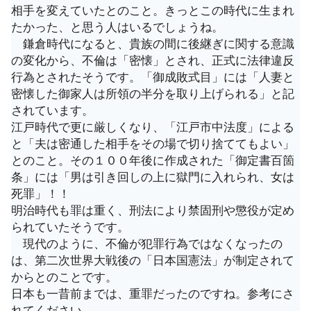
相手を変えていたとのこと。きっとこの時代に生まれ
たかった、と思う人はいるでしょうね。
鎌倉時代になると、貴族の間に後継ぎに関する意識
の変化から、不倫は「密懐」とされ、正式に法律違反
行為とされたそうです。「御成敗式目」には「人妻と
密懐した御家人は所領の半分を取り上げられる」と記
されています。
江戸時代で更に厳しくなり、「江戸市中法度」による
と「夫は密通した相手をその場で切り捨ててもよい」
とのこと。その１００年後に作成された「御定書百箇
条」には「男は引き回しの上に獄門に入れられ、女は
死罪」！！
明治時代も罪は重く、刑法により禁固刑や懲役が定め
られていたそうです。
現代のように、不倫が犯罪行為ではなくなったの
は、第二次世界大戦後の「日本国憲法」が制定されて
からとのことです。
日本も一昔前までは、重罪だったのですね。参考にさ
れてください。