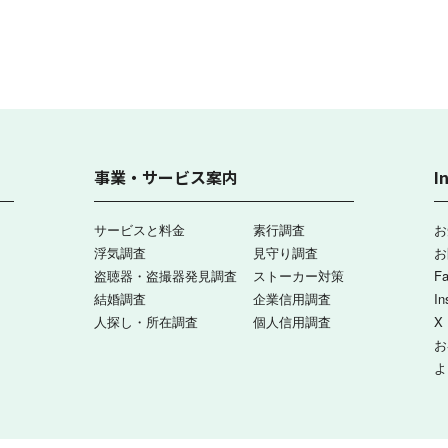
事業・サービス案内
I
サービスと料金
素行調査
お
浮気調査
見守り調査
お
盗聴器・盗撮器発見調査
ストーカー対策
F
結婚調査
企業信用調査
In
人探し・所在調査
個人信用調査
X
お
よ