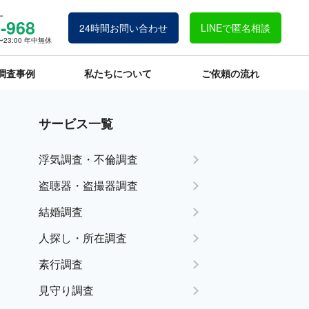
ー
-968
24時間お問い合わせ
LINEで匿名相談
23:00 年中無休
調査事例
私たちについて
ご依頼の流れ
サービス一覧
浮気調査・不倫調査
盗聴器・盗撮器調査
結婚調査
人探し・所在調査
素行調査
見守り調査