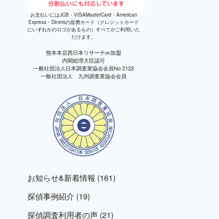
お支払いにはJCB・VISAMasterCard・American
Express・Dinersの提携カード（クレジットカード
にいずれかのロゴがあるもの）すべてがご利用いた
だけます。
熊本本店西日本リサーチ㈱加盟
内閣総理大臣認可
一般社団法人日本調査業協会会員No 2122
一般社団法人 九州調査業協会会員
ご相
談か
ら御
見積
まで
完全
無料
お知らせ&新着情報
(161)
探偵事例紹介
(19)
探偵調査利用者の声
(21)