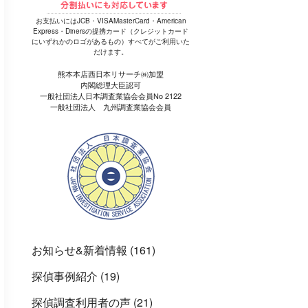
お支払いにはJCB・VISAMasterCard・American
Express・Dinersの提携カード（クレジットカード
にいずれかのロゴがあるもの）すべてがご利用いた
だけます。
熊本本店西日本リサーチ㈱加盟
内閣総理大臣認可
一般社団法人日本調査業協会会員No 2122
一般社団法人 九州調査業協会会員
お知らせ&新着情報
(161)
探偵事例紹介
(19)
探偵調査利用者の声
(21)