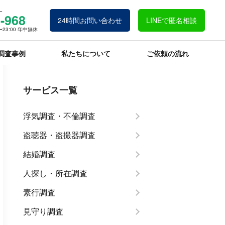
ー
-968
24時間お問い合わせ
LINEで匿名相談
23:00 年中無休
調査事例
私たちについて
ご依頼の流れ
サービス一覧
浮気調査・不倫調査
盗聴器・盗撮器調査
結婚調査
人探し・所在調査
素行調査
見守り調査