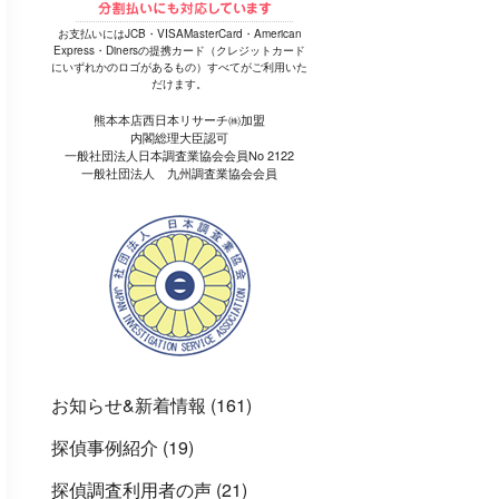
お支払いにはJCB・VISAMasterCard・American
Express・Dinersの提携カード（クレジットカード
にいずれかのロゴがあるもの）すべてがご利用いた
だけます。
熊本本店西日本リサーチ㈱加盟
内閣総理大臣認可
一般社団法人日本調査業協会会員No 2122
一般社団法人 九州調査業協会会員
お知らせ&新着情報
(161)
探偵事例紹介
(19)
探偵調査利用者の声
(21)