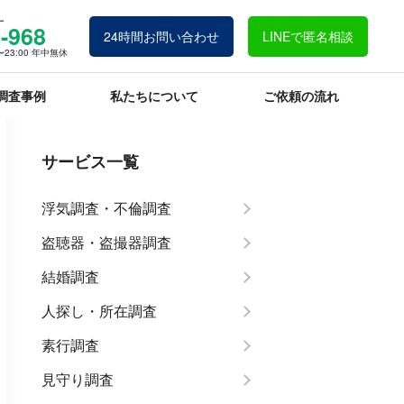
ー
-968
24時間お問い合わせ
LINEで匿名相談
23:00 年中無休
調査事例
私たちについて
ご依頼の流れ
サービス一覧
浮気調査・不倫調査
盗聴器・盗撮器調査
結婚調査
人探し・所在調査
素行調査
見守り調査