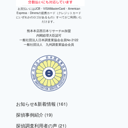
お支払いにはJCB・VISAMasterCard・American
Express・Dinersの提携カード（クレジットカード
にいずれかのロゴがあるもの）すべてがご利用いた
だけます。
熊本本店西日本リサーチ㈱加盟
内閣総理大臣認可
一般社団法人日本調査業協会会員No 2122
一般社団法人 九州調査業協会会員
ご相
談か
ら御
見積
まで
完全
無料
お知らせ&新着情報
(161)
探偵事例紹介
(19)
探偵調査利用者の声
(21)