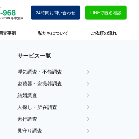
ー
-968
24時間お問い合わせ
LINEで匿名相談
23:00 年中無休
調査事例
私たちについて
ご依頼の流れ
サービス一覧
浮気調査・不倫調査
盗聴器・盗撮器調査
結婚調査
人探し・所在調査
素行調査
見守り調査