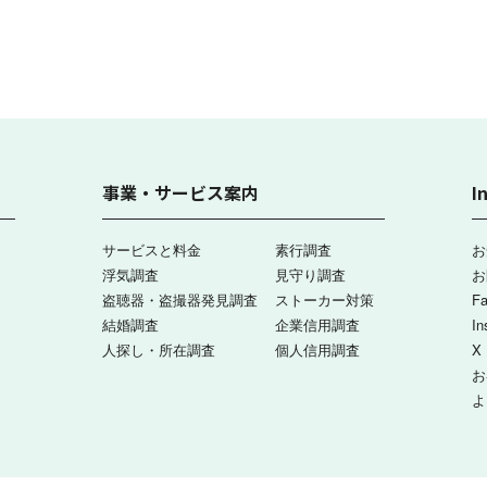
事業・サービス案内
I
サービスと料金
素行調査
お
浮気調査
見守り調査
お
盗聴器・盗撮器発見調査
ストーカー対策
F
結婚調査
企業信用調査
In
人探し・所在調査
個人信用調査
X
お
よ