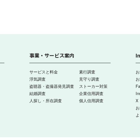
事業・サービス案内
I
サービスと料金
素行調査
お
浮気調査
見守り調査
お
盗聴器・盗撮器発見調査
ストーカー対策
F
結婚調査
企業信用調査
In
人探し・所在調査
個人信用調査
X
お
よ