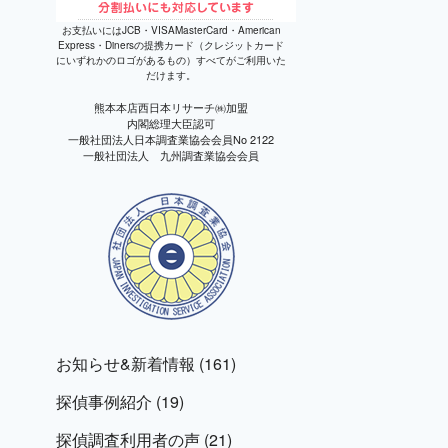
お支払いにはJCB・VISAMasterCard・American
Express・Dinersの提携カード（クレジットカード
にいずれかのロゴがあるもの）すべてがご利用いた
だけます。
熊本本店西日本リサーチ㈱加盟
内閣総理大臣認可
一般社団法人日本調査業協会会員No 2122
一般社団法人 九州調査業協会会員
ご相
談か
ら御
見積
まで
完全
無料
お知らせ&新着情報
(161)
探偵事例紹介
(19)
探偵調査利用者の声
(21)