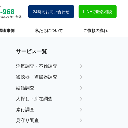
ー
-968
24時間お問い合わせ
LINEで匿名相談
23:00 年中無休
調査事例
私たちについて
ご依頼の流れ
サービス一覧
浮気調査・不倫調査
盗聴器・盗撮器調査
結婚調査
人探し・所在調査
素行調査
見守り調査